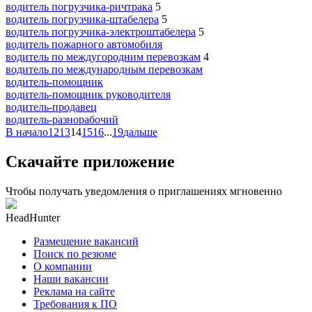
водитель погрузчика-ричтрака
5
водитель погрузчика-штабелера
5
водитель погрузчика-электроштабелера
5
водитель пожарного автомобиля
водитель по междугородним перевозкам
4
водитель по международным перевозкам
водитель-помощник
водитель-помощник руководителя
водитель-продавец
водитель-разнорабочий
В начало
12
13
14
15
16
...
19
дальше
Скачайте приложение
Чтобы получать уведомления о приглашениях мгновенно
HeadHunter
Размещение вакансий
Поиск по резюме
О компании
Наши вакансии
Реклама на сайте
Требования к ПО