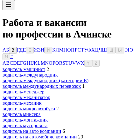
Работа и вакансии
по профессии в Ачинске
А
Б
Г
Д
Е
Ж
З
И
К
Л
М
Н
О
П
Р
С
Т
У
Ф
Х
Ц
Ч
Ш
Э
Ю
В
Ё
Й
Щ
Ы
#
Я
A
B
C
D
E
F
G
H
I
J
K
L
M
N
O
P
Q
R
S
T
U
V
W
X
Y
Z
водитель-машинист
2
водитель-международник
водитель-международник (категории Е)
водитель международных перевозок
1
водитель-менеджер
водитель-механизатор
водитель-механик
водитель микроавтобуса
2
водитель миксера
водитель-монтажник
водитель мусоровоза
водитель на авто компании
6
водитель на автомобиле компании
29