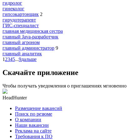
гидролог
гинеколог
гипсокартонщик
2
гирудотерапевт
ГИС-специалист
главная медицинская сестра
главный Java-разработчик
главный агроном
главный администратор
9
главный аналитик
1
2
3
4
5
...
9
дальше
Скачайте приложение
Чтобы получать уведомления о приглашениях мгновенно
HeadHunter
Размещение вакансий
Поиск по резюме
О компании
Наши вакансии
Реклама на сайте
Требования к ПО