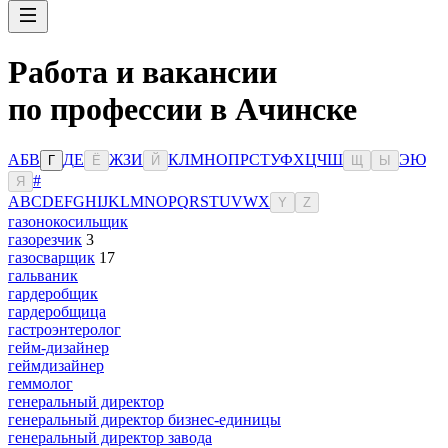
Работа и вакансии
по профессии в Ачинске
А
Б
В
Д
Е
Ж
З
И
К
Л
М
Н
О
П
Р
С
Т
У
Ф
Х
Ц
Ч
Ш
Э
Ю
Г
Ё
Й
Щ
Ы
#
Я
A
B
C
D
E
F
G
H
I
J
K
L
M
N
O
P
Q
R
S
T
U
V
W
X
Y
Z
газонокосильщик
газорезчик
3
газосварщик
17
гальваник
гардеробщик
гардеробщица
гастроэнтеролог
гейм-дизайнер
геймдизайнер
геммолог
генеральный директор
генеральный директор бизнес-единицы
генеральный директор завода