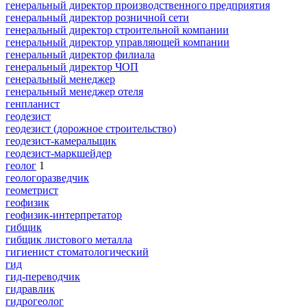
генеральный директор производственного предприятия
генеральный директор розничной сети
генеральный директор строительной компании
генеральный директор управляющей компании
генеральный директор филиала
генеральный директор ЧОП
генеральный менеджер
генеральный менеджер отеля
генпланист
геодезист
геодезист (дорожное строительство)
геодезист-камеральщик
геодезист-маркшейдер
геолог
1
геологоразведчик
геометрист
геофизик
геофизик-интерпретатор
гибщик
гибщик листового металла
гигиенист стоматологический
гид
гид-переводчик
гидравлик
гидрогеолог