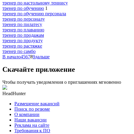
тренер по настольному теннису
тренер по обучению
1
тренер по обучению персонала
тренер по персоналу
тренер по пилатесу
тренер по плаванию
тренер по продажам
тренер по продукту
тренер по растяжке
тренер по самбо
В начало
4
5
6
7
8
9
дальше
Скачайте приложение
Чтобы получать уведомления о приглашениях мгновенно
HeadHunter
Размещение вакансий
Поиск по резюме
О компании
Наши вакансии
Реклама на сайте
Требования к ПО