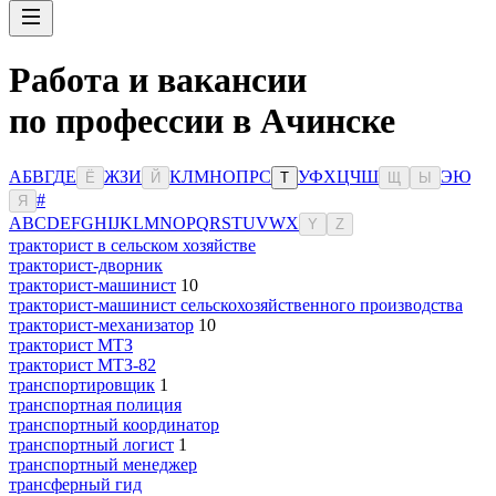
Работа и вакансии
по профессии в Ачинске
А
Б
В
Г
Д
Е
Ж
З
И
К
Л
М
Н
О
П
Р
С
У
Ф
Х
Ц
Ч
Ш
Э
Ю
Ё
Й
Т
Щ
Ы
#
Я
A
B
C
D
E
F
G
H
I
J
K
L
M
N
O
P
Q
R
S
T
U
V
W
X
Y
Z
тракторист в сельском хозяйстве
тракторист-дворник
тракторист-машинист
10
тракторист-машинист сельскохозяйственного производства
тракторист-механизатор
10
тракторист МТЗ
тракторист МТЗ-82
транспортировщик
1
транспортная полиция
транспортный координатор
транспортный логист
1
транспортный менеджер
трансферный гид