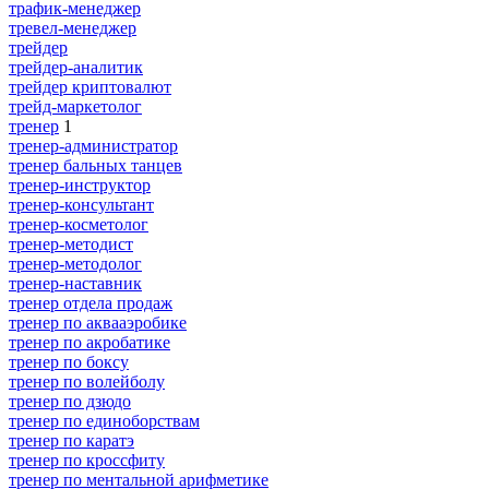
трафик-менеджер
тревел-менеджер
трейдер
трейдер-аналитик
трейдер криптовалют
трейд-маркетолог
тренер
1
тренер-администратор
тренер бальных танцев
тренер-инструктор
тренер-консультант
тренер-косметолог
тренер-методист
тренер-методолог
тренер-наставник
тренер отдела продаж
тренер по аквааэробике
тренер по акробатике
тренер по боксу
тренер по волейболу
тренер по дзюдо
тренер по единоборствам
тренер по каратэ
тренер по кроссфиту
тренер по ментальной арифметике