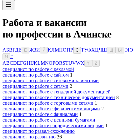
Работа и вакансии
по профессии в Ачинске
А
Б
В
Г
Д
Е
Ж
З
И
К
Л
М
Н
О
П
Р
Т
У
Ф
Х
Ц
Ч
Ш
Э
Ю
Ё
Й
С
Щ
Ы
#
Я
A
B
C
D
E
F
G
H
I
J
K
L
M
N
O
P
Q
R
S
T
U
V
W
X
Y
Z
специалист по работе с рекламой
специалист по работе с сайтом
1
специалист по работе с сетевыми клиентами
специалист по работе с сетями
2
специалист по работе с тендерной документацией
специалист по работе с технической документацией
8
специалист по работе с торговыми сетями
1
специалист по работе с физическими лицами
2
специалист по работе с филиалами
1
специалист по работе с ценными бумагами
специалист по работе с юридическими лицами
1
специалист по развал-схождению
специалист по развитию
36