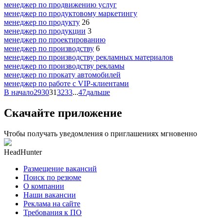
менеджер по продвижению услуг
менеджер по продуктовому маркетингу
менеджер по продукту
26
менеджер по продукции
3
менеджер по проектированию
менеджер по производству
6
менеджер по производству рекламных материалов
менеджер по производству рекламы
менеджер по прокату автомобилей
менеджер по работе с VIP-клиентами
В начало
29
30
31
32
33
...
47
дальше
Скачайте приложение
Чтобы получать уведомления о приглашениях мгновенно
HeadHunter
Размещение вакансий
Поиск по резюме
О компании
Наши вакансии
Реклама на сайте
Требования к ПО