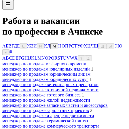
Работа и вакансии
по профессии в Ачинске
А
Б
В
Г
Д
Е
Ж
З
И
К
Л
Н
О
П
Р
С
Т
У
Ф
Х
Ц
Ч
Ш
Э
Ю
Ё
Й
М
Щ
Ы
#
Я
A
B
C
D
E
F
G
H
I
J
K
L
M
N
O
P
Q
R
S
T
U
V
W
X
Y
Z
менеджер по продажам эфирного времени
менеджер по продажам ювелирных изделий
1
менеджер по продажам юридическим лицам
менеджер по продажам юридических услуг
1
менеджер по продаже ветеринарных препаратов
менеджер по продаже вторичной недвижимости
менеджер по продаже готового бизнеса
1
менеджер по продаже жилой недвижимости
менеджер по продаже запасных частей и аксессуаров
менеджер по продаже зарплатных проектов
2
менеджер по продаже и аренде недвижимости
менеджер по продаже керамической плитки
менеджер по продаже коммерческого транспорта