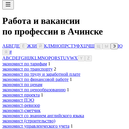
Работа и вакансии
по профессии в Ачинске
А
Б
В
Г
Д
Е
Ж
З
И
К
Л
М
Н
О
П
Р
С
Т
У
Ф
Х
Ц
Ч
Ш
Ю
Ё
Й
Щ
Ы
Э
#
Я
A
B
C
D
E
F
G
H
I
J
K
L
M
N
O
P
Q
R
S
T
U
V
W
X
Y
Z
экономист по тарифам
1
экономист по транспорту
2
экономист по труду и заработной плате
экономист по финансовой работе
1
экономист по ценам
экономист по ценообразованию
1
экономист проекта
1
экономист ПЭО
экономист-ревизор
экономист-сметчик
экономист со знанием английского языка
экономист (строительство)
экономист управленческого учета
1