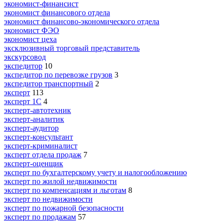
экономист-финансист
экономист финансового отдела
экономист финансово-экономического отдела
экономист ФЭО
экономист цеха
эксклюзивный торговый представитель
экскурсовод
экспедитор
10
экспедитор по перевозке грузов
3
экспедитор транспортный
2
эксперт
113
эксперт 1С
4
эксперт-автотехник
эксперт-аналитик
эксперт-аудитор
эксперт-консультант
эксперт-криминалист
эксперт отдела продаж
7
эксперт-оценщик
эксперт по бухгалтерскому учету и налогообложению
эксперт по жилой недвижимости
эксперт по компенсациям и льготам
8
эксперт по недвижимости
эксперт по пожарной безопасности
эксперт по продажам
57