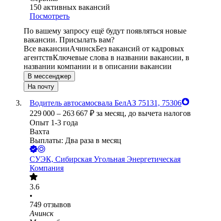
150
активных вакансий
Посмотреть
По вашему запросу ещё будут появляться новые
вакансии. Присылать вам?
Все вакансии
Ачинск
Без вакансий от кадровых
агентств
Ключевые слова в названии вакансии, в
названии компании и в описании вакансии
В мессенджер
На почту
Водитель автосамосвала БелАЗ 75131, 75306
229 000
–
263 667
₽
за месяц,
до вычета налогов
Опыт 1-3 года
Вахта
Выплаты: Два раза в месяц
СУЭК, Сибирская Угольная Энергетическая
Компания
3.6
•
749
отзывов
Ачинск