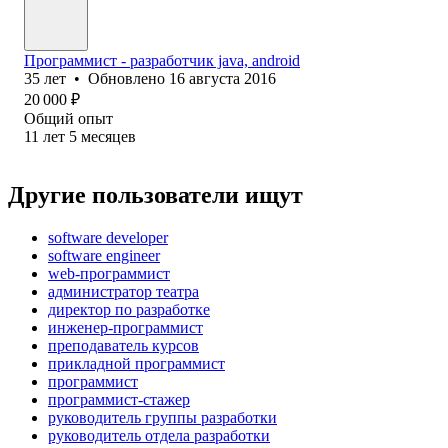
Программист - разработчик java, android
35
лет
•
Обновлено
16 августа 2016
20 000
₽
Общий опыт
11
лет
5
месяцев
Другие пользователи ищут
software developer
software engineer
web-программист
администратор театра
директор по разработке
инженер-программист
преподаватель курсов
прикладной программист
программист
программист-стажер
руководитель группы разработки
руководитель отдела разработки