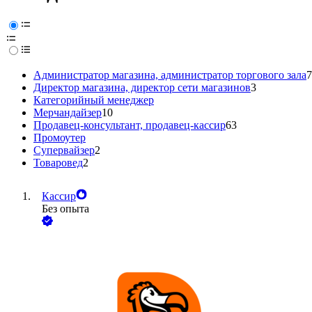
Администратор магазина, администратор торгового зала
7
Директор магазина, директор сети магазинов
3
Категорийный менеджер
Мерчандайзер
10
Продавец-консультант, продавец-кассир
63
Промоутер
Супервайзер
2
Товаровед
2
Кассир
Без опыта