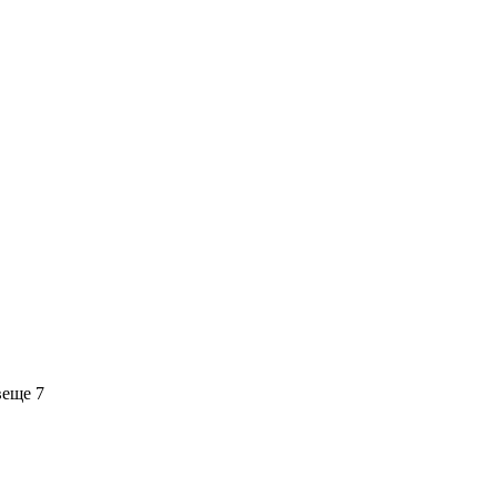
в
еще 7