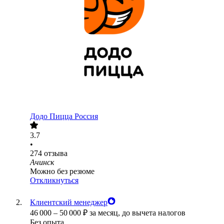
Додо Пицца Россия
3.7
•
274
отзыва
Ачинск
Можно без резюме
Откликнуться
Клиентский менеджер
46 000
–
50 000
₽
за месяц,
до вычета налогов
Без опыта