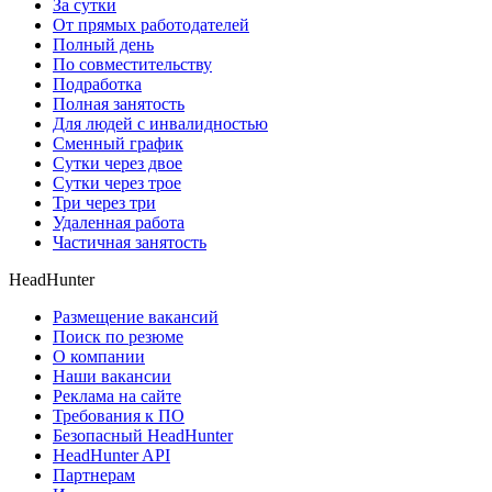
За сутки
От прямых работодателей
Полный день
По совместительству
Подработка
Полная занятость
Для людей с инвалидностью
Сменный график
Сутки через двое
Сутки через трое
Три через три
Удаленная работа
Частичная занятость
HeadHunter
Размещение вакансий
Поиск по резюме
О компании
Наши вакансии
Реклама на сайте
Требования к ПО
Безопасный HeadHunter
HeadHunter API
Партнерам