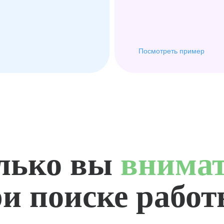
Посмотреть пример
лько вы
внима
и поиске рабо