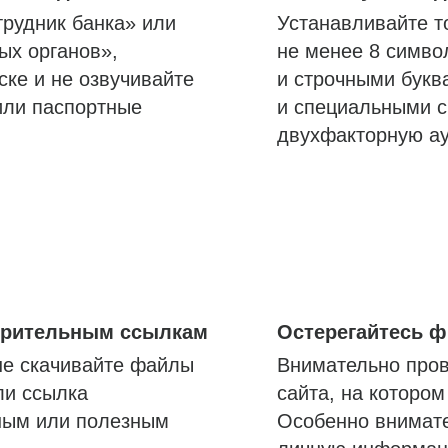
трудник банка» или
Устанавливайте т
ых органов»,
не менее 8 симво
ске и не озвучивайте
и строчными букв
или паспортные
и специальными с
двухфакторную а
озрительным ссылкам
Остерегайтесь 
не скачивайте файлы
Внимательно пров
ли ссылка
сайта, на которо
ным или полезным
Особенно внимате