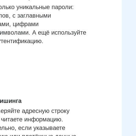
олько уникальные пароли:
лов, с заглавными
ами, цифрами
имволами. А ещё используйте
утентификацию.
фишинга
еряйте адресную строку
м читаете информацию.
льно, если указываете