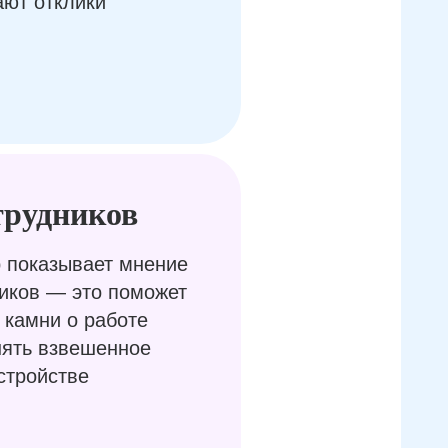
ают отклики
трудников
 показывает мнение
иков — это поможет
 камни о работе
нять взвешенное
стройстве