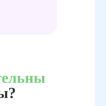
тельны
ты?