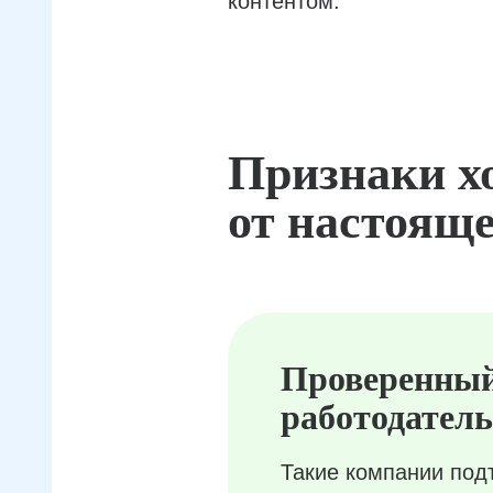
контентом.
Признаки х
от настояще
Проверенны
работодатель
Такие компании под