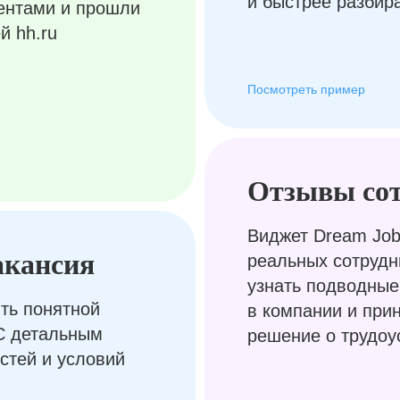
и быстрее разбир
ентами и прошли
й hh.ru
Посмотреть пример
Отзывы со
Виджет Dream Job
акансия
реальных сотрудн
узнать подводные
ть понятной
в компании и при
С детальным
решение о трудоу
стей и условий