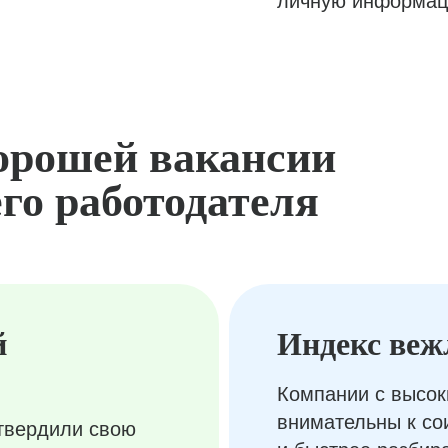
личную информац
орошей вакансии
го работодателя
й
Индекс веж
Компании с высок
внимательны к с
твердили свою