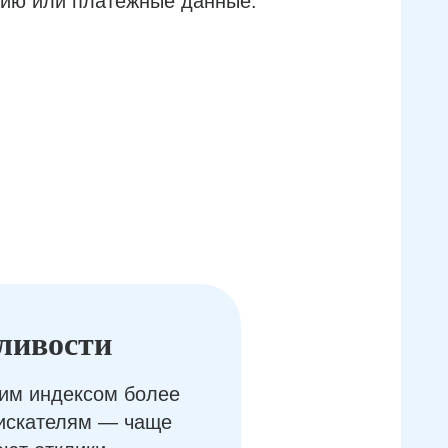
ию или платёжные данные.
ливости
им индексом более
оискателям — чаще