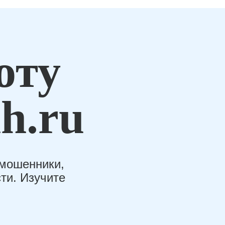
оту
h.ru
-мошенники,
ти. Изучите