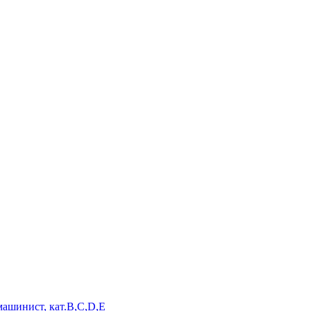
машинист, кат.B,C,D,E