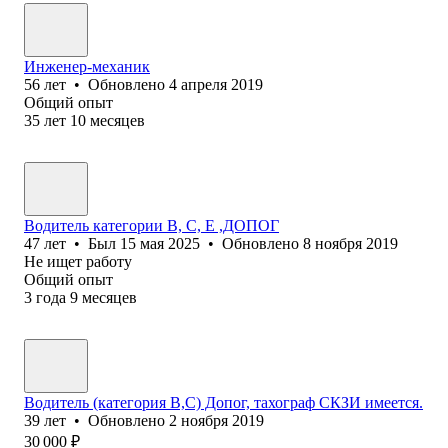
Инженер-механик
56
лет
•
Обновлено
4 апреля 2019
Общий опыт
35
лет
10
месяцев
Водитель категории В, С, Е ,ДОПОГ
47
лет
•
Был
15 мая 2025
•
Обновлено
8 ноября 2019
Не ищет работу
Общий опыт
3
года
9
месяцев
Водитель (категория B,C) Допог, тахограф СКЗИ имеется.
39
лет
•
Обновлено
2 ноября 2019
30 000
₽