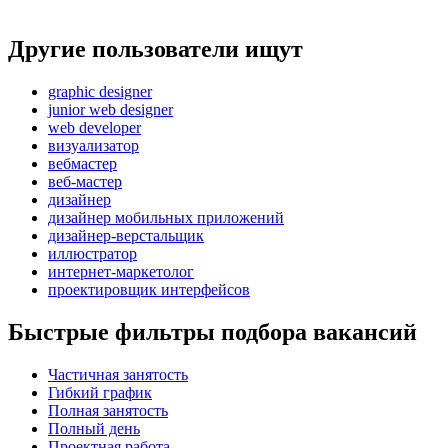
Другие пользователи ищут
graphic designer
junior web designer
web developer
визуализатор
вебмастер
веб-мастер
дизайнер
дизайнер мобильных приложений
дизайнер-верстальщик
иллюстратор
интернет-маркетолог
проектировщик интерфейсов
Быстрые фильтры подбора вакансий
Частичная занятость
Гибкий график
Полная занятость
Полный день
Проектная работа