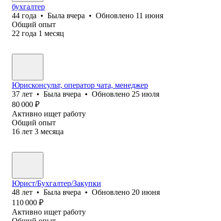
бухгалтер
44
года
•
Была
вчера
•
Обновлено
11 июня
Общий опыт
22
года
1
месяц
Юрисконсульт, оператор чата, менеджер
37
лет
•
Была
вчера
•
Обновлено
25 июля
80 000
₽
Активно ищет работу
Общий опыт
16
лет
3
месяца
Юрист/Бухгалтер/Закупки
48
лет
•
Была
вчера
•
Обновлено
20 июня
110 000
₽
Активно ищет работу
Общий опыт