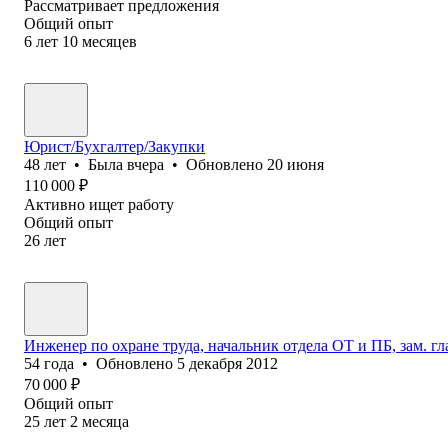
Рассматривает предложения
Общий опыт
6
лет
10
месяцев
Юрист/Бухгалтер/Закупки
48
лет
•
Была
вчера
•
Обновлено
20 июня
110 000
₽
Активно ищет работу
Общий опыт
26
лет
Инженер по охране труда, начальник отдела ОТ и ПБ, зам. г
54
года
•
Обновлено
5 декабря 2012
70 000
₽
Общий опыт
25
лет
2
месяца