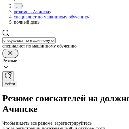
/
/
...
резюме в Ачинске
/
специалист по машинному обучению
/
полный день
специалист по машинному обучению
Резюме
Найти
Резюме соискателей на должн
Ачинске
Чтобы видеть все резюме, зарегистрируйтесь
После регистрации покажем ещё 90 и откроем фото