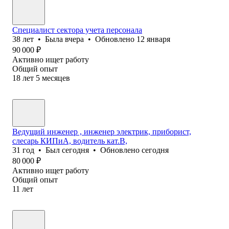
Специалист сектора учета персонала
38
лет
•
Была
вчера
•
Обновлено
12 января
90 000
₽
Активно ищет работу
Общий опыт
18
лет
5
месяцев
Ведущий инженер , инженер электрик, приборист,
слесарь КИПиА, водитель кат.В,
31
год
•
Был
сегодня
•
Обновлено
сегодня
80 000
₽
Активно ищет работу
Общий опыт
11
лет