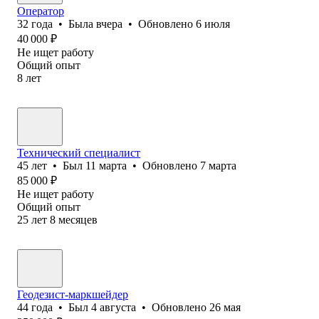
Оператор
32
года
•
Была
вчера
•
Обновлено
6 июля
40 000
₽
Не ищет работу
Общий опыт
8
лет
Технический специалист
45
лет
•
Был
11 марта
•
Обновлено
7 марта
85 000
₽
Не ищет работу
Общий опыт
25
лет
8
месяцев
Геодезист-маркшейдер
44
года
•
Был
4 августа
•
Обновлено
26 мая