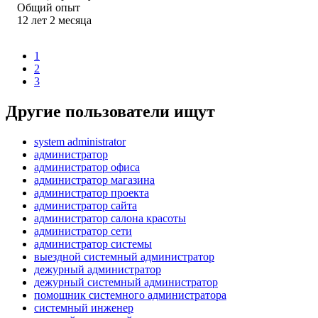
Общий опыт
12
лет
2
месяца
1
2
3
Другие пользователи ищут
system administrator
администратор
администратор офиса
администратор магазина
администратор проекта
администратор сайта
администратор салона красоты
администратор сети
администратор системы
выездной системный администратор
дежурный администратор
дежурный системный администратор
помощник системного администратора
системный инженер