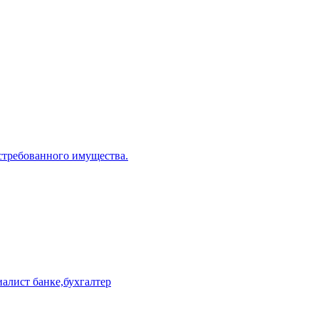
стребованного имущества.
иалист банке,бухгалтер