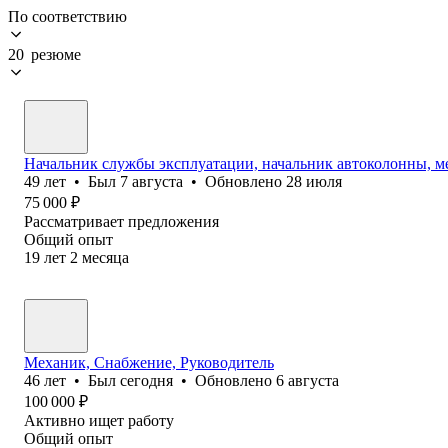
По соответствию
20 резюме
Начальник службы эксплуатации, начальник автоколонны, м
49
лет
•
Был
7 августа
•
Обновлено
28 июля
75 000
₽
Рассматривает предложения
Общий опыт
19
лет
2
месяца
Механик, Снабжение, Руководитель
46
лет
•
Был
сегодня
•
Обновлено
6 августа
100 000
₽
Активно ищет работу
Общий опыт