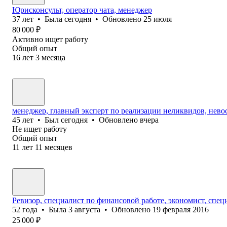
Юрисконсульт, оператор чата, менеджер
37
лет
•
Была
сегодня
•
Обновлено
25 июля
80 000
₽
Активно ищет работу
Общий опыт
16
лет
3
месяца
менеджер, главный эксперт по реализации неликвидов, нево
45
лет
•
Был
сегодня
•
Обновлено
вчера
Не ищет работу
Общий опыт
11
лет
11
месяцев
Ревизор, специалист по финансовой работе, экономист, спец
52
года
•
Была
3 августа
•
Обновлено
19 февраля 2016
25 000
₽