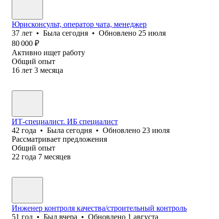
Юрисконсульт, оператор чата, менеджер
37
лет
•
Была
сегодня
•
Обновлено
25 июля
80 000
₽
Активно ищет работу
Общий опыт
16
лет
3
месяца
ИТ-специалист. ИБ специалист
42
года
•
Была
сегодня
•
Обновлено
23 июля
Рассматривает предложения
Общий опыт
22
года
7
месяцев
Инженер контроля качества/строительный контроль
51
год
•
Был
вчера
•
Обновлено
1 августа