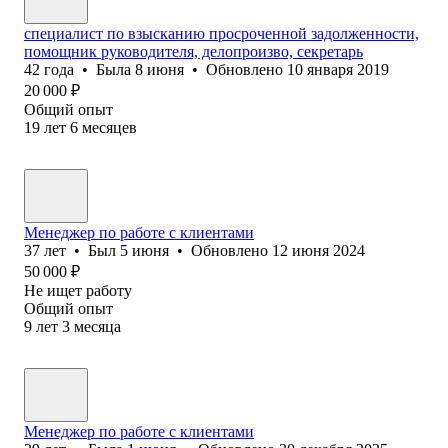
специалист по взысканию просроченной задолженности,
помощник руководителя, делопроизво, секретарь
42
года
•
Была
8 июня
•
Обновлено
10 января 2019
20 000
₽
Общий опыт
19
лет
6
месяцев
Менеджер по работе с клиентами
37
лет
•
Был
5 июня
•
Обновлено
12 июня 2024
50 000
₽
Не ищет работу
Общий опыт
9
лет
3
месяца
Менеджер по работе с клиентами