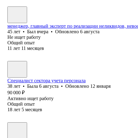
менеджер, главный эксперт по реализации неликвидов, нево
45
лет
•
Был
вчера
•
Обновлено
6 августа
Не ищет работу
Общий опыт
11
лет
11
месяцев
Специалист сектора учета персонала
38
лет
•
Была
6 августа
•
Обновлено
12 января
90 000
₽
Активно ищет работу
Общий опыт
18
лет
5
месяцев