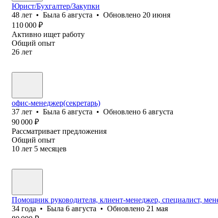
Юрист/Бухгалтер/Закупки
48
лет
•
Была
6 августа
•
Обновлено
20 июня
110 000
₽
Активно ищет работу
Общий опыт
26
лет
офис-менеджер(секретарь)
37
лет
•
Была
6 августа
•
Обновлено
6 августа
90 000
₽
Рассматривает предложения
Общий опыт
10
лет
5
месяцев
Помощник руководителя, клиент-менеджер, специалист, мен
34
года
•
Была
6 августа
•
Обновлено
21 мая