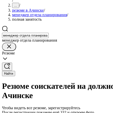
/
/
...
резюме в Ачинске
/
менеджер отдела планирования
/
полная занятость
менеджер отдела планирования
Резюме
Найти
Резюме соискателей на должн
Ачинске
Чтобы видеть все резюме, зарегистрируйтесь
После регистрации покажем ещё 332 и откроем фото