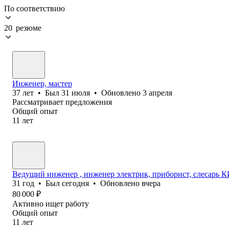
По соответствию
20 резюме
Инженер, мастер
37
лет
•
Был
31 июля
•
Обновлено
3 апреля
Рассматривает предложения
Общий опыт
11
лет
Ведущий инженер , инженер электрик, приборист, слесарь К
31
год
•
Был
сегодня
•
Обновлено
вчера
80 000
₽
Активно ищет работу
Общий опыт
11
лет