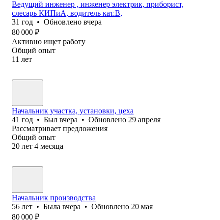
Ведущий инженер , инженер электрик, приборист,
слесарь КИПиА, водитель кат.В,
31
год
•
Обновлено
вчера
80 000
₽
Активно ищет работу
Общий опыт
11
лет
Начальник участка, установки, цеха
41
год
•
Был
вчера
•
Обновлено
29 апреля
Рассматривает предложения
Общий опыт
20
лет
4
месяца
Начальник производства
56
лет
•
Была
вчера
•
Обновлено
20 мая
80 000
₽