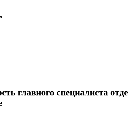
я
сть главного специалиста отд
е