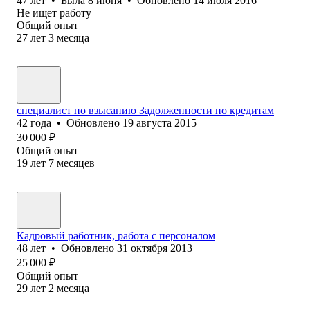
47
лет
•
Была
8 июня
•
Обновлено
14 июля 2016
Не ищет работу
Общий опыт
27
лет
3
месяца
специалист по взысанию Задолженности по кредитам
42
года
•
Обновлено
19 августа 2015
30 000
₽
Общий опыт
19
лет
7
месяцев
Кадровый работник, работа с персоналом
48
лет
•
Обновлено
31 октября 2013
25 000
₽
Общий опыт
29
лет
2
месяца