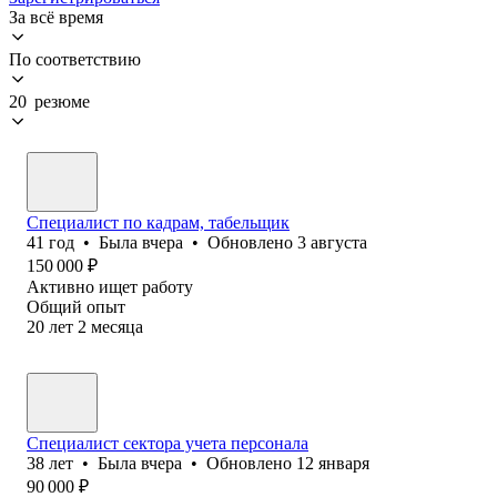
За всё время
По соответствию
20 резюме
Специалист по кадрам, табельщик
41
год
•
Была
вчера
•
Обновлено
3 августа
150 000
₽
Активно ищет работу
Общий опыт
20
лет
2
месяца
Специалист сектора учета персонала
38
лет
•
Была
вчера
•
Обновлено
12 января
90 000
₽