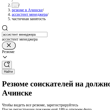
/
/
...
резюме в Ачинске
/
ассистент менеджера
/
частичная занятость
ассистент менеджера
Резюме
Найти
Резюме соискателей на должно
Ачинске
Чтобы видеть все резюме, зарегистрируйтесь
После регистрации покажем ещё 189 и откроем фото