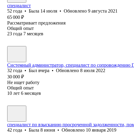
специалист
52
года
•
Была
14 июля
•
Обновлено
9 августа 2021
65 000
₽
Рассматривает предложения
Общий опыт
23
года
7
месяцев
Системный администратор, специалист по сопровождению 
32
года
•
Был
вчера
•
Обновлено
8 июля 2022
30 000
₽
Не ищет работу
Общий опыт
10
лет
6
месяцев
специалист по взысканию просроченной задолженности, пом
42
года
•
Была
8 июня
•
Обновлено
10 января 2019