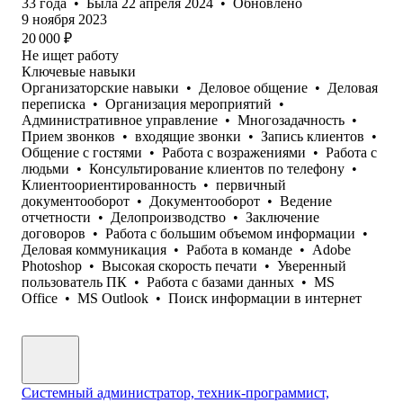
33
года
•
Была
22 апреля 2024
•
Обновлено
9 ноября 2023
20 000
₽
Не ищет работу
Ключевые навыки
Организаторские навыки
•
Деловое общение
•
Деловая
переписка
•
Организация мероприятий
•
Административное управление
•
Многозадачность
•
Прием звонков
•
входящие звонки
•
Запись клиентов
•
Общение с гостями
•
Работа с возражениями
•
Работа с
людьми
•
Консультирование клиентов по телефону
•
Клиентоориентированность
•
первичный
документооборот
•
Документооборот
•
Ведение
отчетности
•
Делопроизводство
•
Заключение
договоров
•
Работа с большим объемом информации
•
Деловая коммуникация
•
Работа в команде
•
Adobe
Photoshop
•
Высокая скорость печати
•
Уверенный
пользователь ПК
•
Работа с базами данных
•
MS
Office
•
MS Outlook
•
Поиск информации в интернет
Системный администратор, техник-программист,