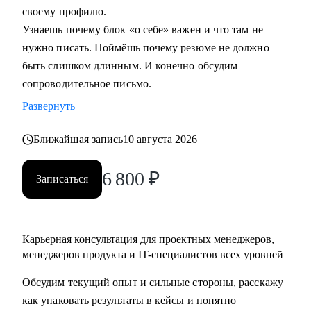
своему профилю.
Узнаешь почему блок «о себе» важен и что там не
Кому могу помочь:
нужно писать. Поймёшь почему резюме не должно
• Начинающим и опытным управленцам
быть слишком длинным. И конечно обсудим
• Тем, кто хочет начать карьеру в IT в любом направлении
сопроводительное письмо.
• Менеджерам продуктов, разработчикам, тестировщикам,
проектным менеджерам
Развернуть
• Тем, кто хочет сменить направление развития своей
Ближайшая запись
10 августа 2026
карьеры
6 800
₽
Записаться
Карьерная консультация для проектных менеджеров,
менеджеров продукта и IT-специалистов всех уровней
Обсудим текущий опыт и сильные стороны, расскажу
как упаковать результаты в кейсы и понятно