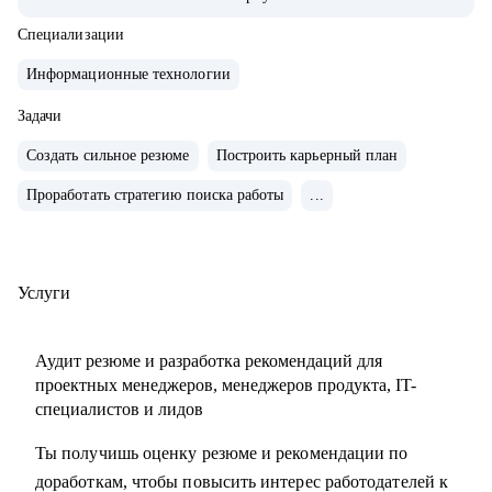
продуктами.
• Запускал b2b продукт от идеи до масштабирования.
Специализации
• Развивал метрики в b2c продуктах: DAU (до 2.5млн), CSI,
Информационные технологии
NPS, Revenue.
• Занимаюсь наймом людей в команды: провел более 600
Задачи
собеседований, изучил большое количество резюме.
Создать сильное резюме
Построить карьерный план
• Разработал и записал курсы «Цифровая трансформация
Проработать стратегию поиска работы
...
предприятия» и «Проектное управление» для МИТУ
С чем помогу:
• Составить эффективное резюме
Услуги
• Подготовиться к собеседованию в компанию
• Сформировать карьерную цель и определить стратегию
Аудит резюме и разработка рекомендаций для
её достижения
проектных менеджеров, менеджеров продукта, IT-
• Разобрать любой продуктовый, управленческий или
специалистов и лидов
бизнес кейс
Ты получишь оценку резюме и рекомендации по
• Дам рекомендации по управлению командой и её
доработкам, чтобы повысить интерес работодателей к
развитию