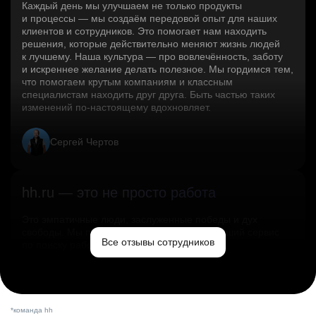
Каждый день мы улучшаем не только продукты
и процессы — мы создаём передовой опыт для наших
клиентов и сотрудников. Это помогает нам находить
решения, которые действительно меняют жизнь людей
к лучшему. Наша культура — про вовлечённость, заботу
и искреннее желание делать полезное. Мы гордимся тем,
что помогаем крутым компаниям и классным
специалистам находить друг друга. Быть частью таких
изменений по‑настоящему вдохновляет.
Сергей Чертов
hh.ru — это не просто работа
Это эмпатичные люди, заслуженные победы и дух
свободы. Мы помогаем миру и создаём лучший сервис
Все отзывы сотрудников
по поиску работы в стране.
Ольга Емельянова
*команда hh