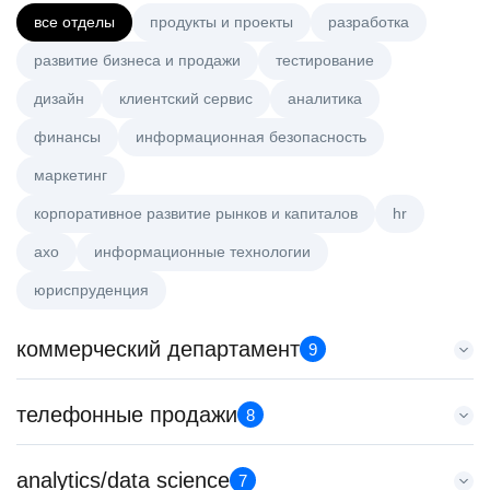
все отделы
продукты и проекты
разработка
развитие бизнеса и продажи
тестирование
дизайн
клиентский сервис
аналитика
финансы
информационная безопасность
маркетинг
корпоративное развитие рынков и капиталов
hr
axo
информационные технологии
юриспруденция
коммерческий департамент
9
Тренер по развитию компетенций продаж
телефонные продажи
8
HeadHunter::Коммерческий департамент
21 июл. 2026
Менеджер по продажам крупному бизнесу
analytics/data science
з/п не указана
7