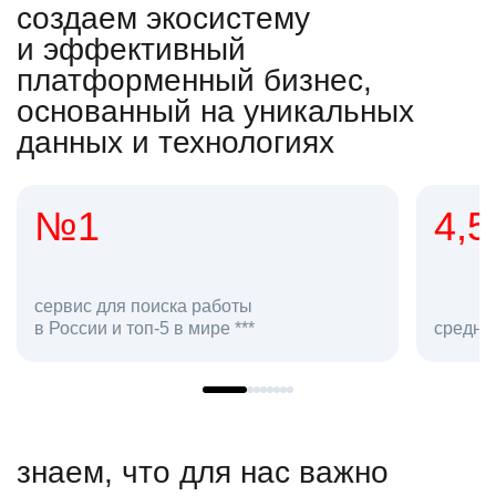
создаем экосистему
и эффективный
платформенный бизнес,
основанный на уникальных
данных и технологиях
4,5
20
сотруд
средняя оценка hh.ru как работодателя **
в hh.ru
знаем, что для нас важно