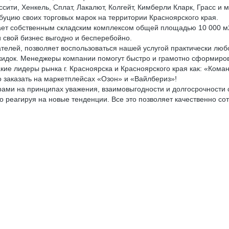
сити, Хенкель, Сплат, Лакалют, Колгейт, Кимберли Кларк, Грасс и м
уцию своих торговых марок на территории Красноярского края.
ает собственным складским комплексом общей площадью 10 000 м
 свой бизнес выгодно и бесперебойно.
телей, позволяет воспользоваться нашей услугой практически люб
кидок. Менеджеры компании помогут быстро и грамотно сформирова
е лидеры рынка г. Красноярска и Красноярского края как: «Кома
о заказать на маркетплейсах «Озон» и «Вайлбериз»!
ми на принципах уважения, взаимовыгодности и долгосрочности с
о реагируя на новые тенденции. Все это позволяет качественно с