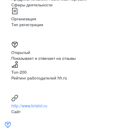
Сферы деятельности
Организация
Забота
Тип регистрации
и поддержка
Мы ценим мнение наших сотрудников и создаём
Открытый
комфортные условия для работы, независимо
Показывает и отвечает на отзывы
от их должности и местонахождения.
Мы поддерживаем наших коллег в трудных
ситуациях, а в случае переезда в другой город
Топ-200
помогаем найти им подходящее рабочее место
Рейтинг работодателей hh.ru
внутри компании с учётом их предпочтений.
http://www.bristol.ru
Сайт