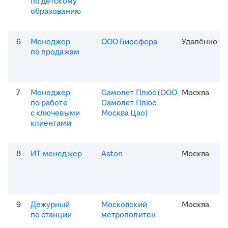
по детскому
образованию
6
Менеджер
ООО Биосфера
Удалённо
по продажам
7
Менеджер
Самолет Плюс (ООО
Москва
по работе
Самолет Плюс
с ключевыми
Москва Цао)
клиентами
8
ИТ-менеджер
Aston
Москва
9
Дежурный
Московский
Москва
по станции
метрополитен