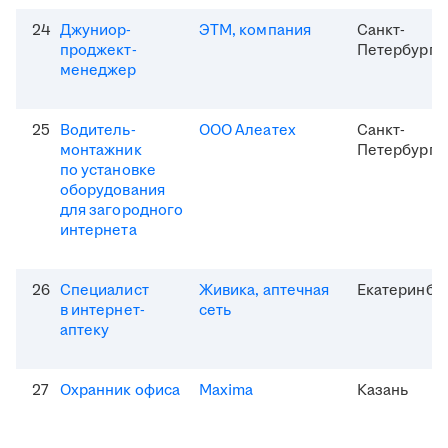
24
Джуниор-
ЭТМ, компания
Санкт-
проджект-
Петербург
менеджер
25
Водитель-
ООО Алеатех
Санкт-
монтажник
Петербург
по установке
оборудования
для загородного
интернета
26
Специалист
Живика, аптечная
Екатеринбу
в интернет-
сеть
аптеку
27
Охранник офиса
Maxima
Казань