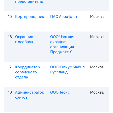
представитель
15
Бортпроводник
ПАО Аэрофлот
Москва
16
Охранник
ООО Частная
Москва
в особняк
охранная
организация
Проджект-9
17
Координатор
ООО Юлиус Майнл
Москва
сервисного
Руссланд
отдела
18
Администратор
ООО Тесис
Москва
сайтов