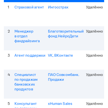
1
Страховой агент
Ингосстрах
Удалённо
2
Менеджер
Благотворительный
Удалённо
в отдел
фонд НейроДети
фандрайзинга
3
Агент поддержки
VK, ВКонтакте
Удалённо
4
Специалист
ПАО Совкомбанк.
Удалённо
по продажам
Продажи
банковских
продуктов
5
Консультант
xHuman Sales
Удалённо