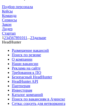
Подбор персонала
Кейсы
Команда
Сервисы
Закон
Лидер
Стартап
1
2
3
4
5
6
7
8
9
10
11
...
23
дальше
HeadHunter
Размещение вакансий
Поиск по резюме
О компании
Наши вакансии
Реклама на сайте
Требования к ПО
Безопасный HeadHunter
HeadHunter API
Партнерам
Инвесторам
Каталог компаний
Поиск по вакансиям в Ачинске
Сетка: соцсеть для нетворкинга