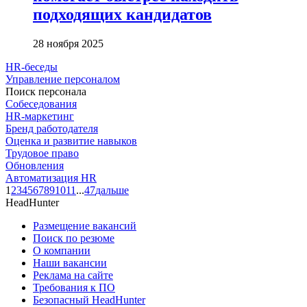
подходящих кандидатов
28 ноября 2025
HR-беседы
Управление персоналом
Поиск персонала
Собеседования
HR-маркетинг
Бренд работодателя
Оценка и развитие навыков
Трудовое право
Обновления
Автоматизация HR
1
2
3
4
5
6
7
8
9
10
11
...
47
дальше
HeadHunter
Размещение вакансий
Поиск по резюме
О компании
Наши вакансии
Реклама на сайте
Требования к ПО
Безопасный HeadHunter