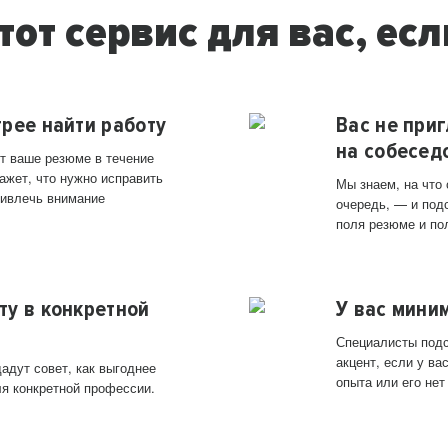
тот сервис для вас, есл
трее найти работу
Вас не при
на собесед
т ваше резюме в течение
ажет, что нужно исправить
Мы знаем, на что
ривлечь внимание
очередь, — и под
поля резюме и по
ту в конкретной
У вас мини
Специалисты подс
акцент, если у в
адут совет, как выгоднее
опыта или его нет
ля конкретной профессии.