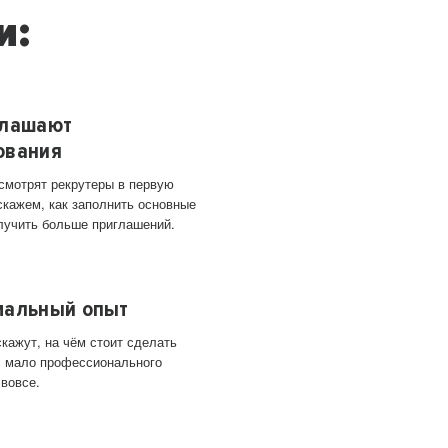
и:
глашают
ования
 смотрят рекрутеры в первую
скажем, как заполнить основные
лучить больше приглашений.
мальный опыт
кажут, на чём стоит сделать
ас мало профессионального
 вовсе.