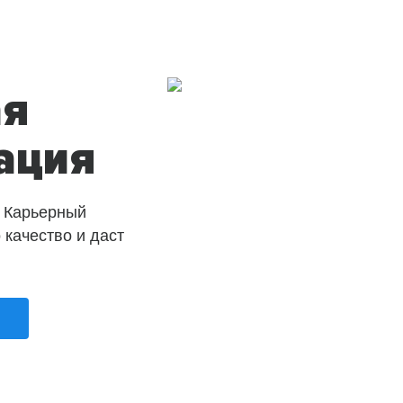
ая
ация
 Карьерный
о качество и даст