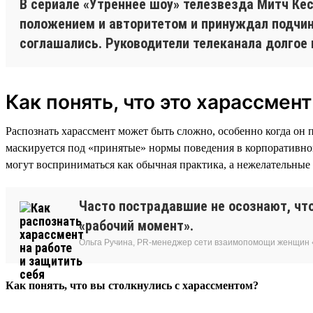
В сериале «Утреннее шоу» телезвезда Митч Кес
положением и авторитетом и принуждал подчинё
соглашались. Руководители телеканала долгое 
Как понять, что это харассмент
Распознать харассмент может быть сложно, особенно когда он 
маскируется под «принятые» нормы поведения в корпоративно
могут восприниматься как обычная практика, а нежелательные
Часто пострадавшие не осознают, что
«рабочий момент».
Ольга Ручина, PR-менеджер сети взаимопомощи женщин 
Как понять, что вы столкнулись с харассментом?