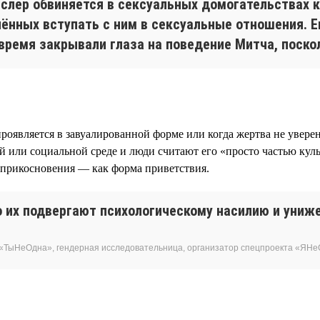
слер обвиняется в сексуальных домогательствах к
нных вступать с ним в сексуальные отношения. Ег
время закрывали глаза на поведение Митча, поско
проявляется в завуалированной форме или когда жертва не увере
й или социальной среде и люди считают его «просто частью ку
 прикосновения — как форма приветствия.
 их подвергают психологическому насилию и униже
«ТыНеОдна», гендерная исследовательница, организатор спецпроекта «ЯН