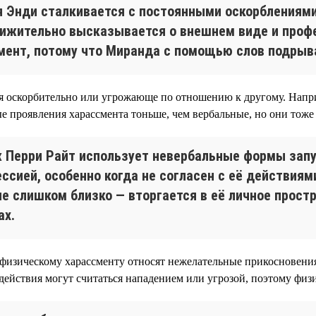
ня Энди сталкивается с постоянными оскорблениям
ижительно высказывается о внешнем виде и профе
мент, потому что Миранда с помощью слов подрыва
ебя оскорбительно или угрожающе по отношению к другому. Нап
е проявления харассмента тоньше, чем вербальные, но они тоже
 Перри Райт использует невербальные формы запу
ессией, особенно когда не согласен с её действия
не слишком близко — вторгается в её личное прост
ах.
 физическому харассменту относят нежелательные прикосновения
действия могут считаться нападением или угрозой, поэтому физ