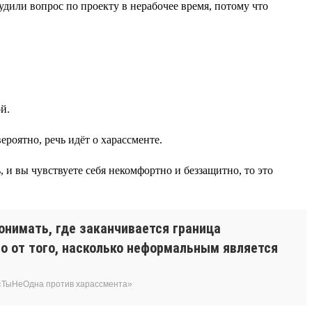
удили вопрос по проекту в нерабочее время, потому что
й.
роятно, речь идёт о харассменте.
, и вы чувствуете себя некомфортно и беззащитно, то это
онимать, где заканчивается граница
о от того, насколько неформальным является
 «ТыНеОдна против харассмента»