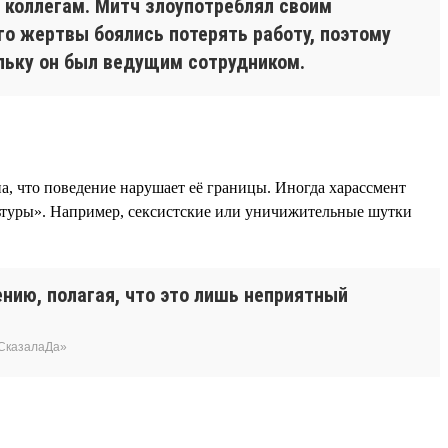
 коллегам. Митч злоупотреблял своим
о жертвы боялись потерять работу, поэтому
льку он был ведущим сотрудником.
на, что поведение нарушает её границы. Иногда харассмент
льтуры». Например, сексистские или уничижительные шутки
нию, полагая, что это лишь неприятный
еСказалаДа»