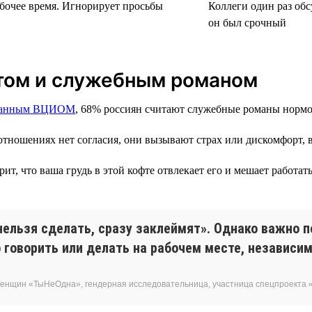
абочее время. Игнорирует просьбы
Коллеги один раз обс
он был срочный
том и служебным романом
данным ВЦИОМ
, 68% россиян считают служебные романы нормо
тношениях нет согласия, они вызывают страх или дискомфорт, ве
т, что ваша грудь в этой кофте отвлекает его и мешает работать
нельзя сделать, сразу заклеймят». Однако важно п
говорить или делать на рабочем месте, независим
женщин «ТыНеОдна», гендерная исследовательница, участница спецпроекта