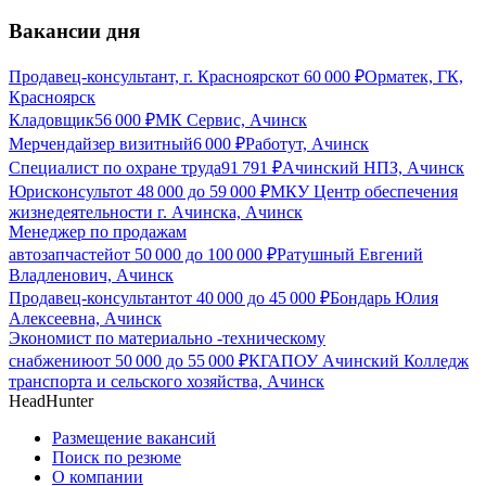
Вакансии дня
Продавец-консультант, г. Красноярск
от
60 000
₽
Орматек, ГК,
Красноярск
Кладовщик
56 000
₽
МК Сервис, Ачинск
Мерчендайзер визитный
6 000
₽
Работут, Ачинск
Специалист по охране труда
91 791
₽
Ачинский НПЗ, Ачинск
Юрисконсульт
от
48 000
до
59 000
₽
МКУ Центр обеспечения
жизнедеятельности г. Ачинска, Ачинск
Менеджер по продажам
автозапчастей
от
50 000
до
100 000
₽
Ратушный Евгений
Владленович, Ачинск
Продавец-консультант
от
40 000
до
45 000
₽
Бондарь Юлия
Алексеевна, Ачинск
Экономист по материально -техническому
снабжению
от
50 000
до
55 000
₽
КГАПОУ Ачинский Колледж
транспорта и сельского хозяйства, Ачинск
HeadHunter
Размещение вакансий
Поиск по резюме
О компании