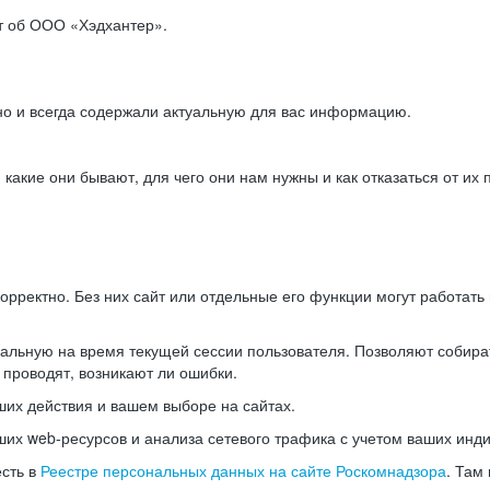
ет об ООО «Хэдхантер».
но и всегда содержали актуальную для вас информацию.
акие они бывают, для чего они нам нужны и как отказаться от их 
рректно. Без них сайт или отдельные его функции могут работат
альную на время текущей сессии пользователя. Позволяют собира
 проводят, возникают ли ошибки.
их действия и вашем выборе на сайтах.
х web-ресурсов и анализа сетевого трафика с учетом ваших инд
есть в
Реестре персональных данных на сайте Роскомнадзора
. Там