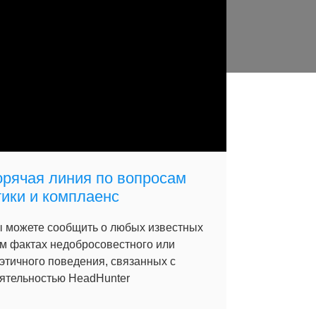
орячая линия по вопросам
тики и комплаенс
 можете сообщить о любых известных
м фактах недобросовестного или
этичного поведения, связанных с
ятельностью HeadHunter