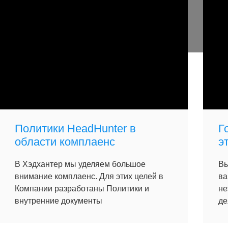
Политики HeadHunter в
Г
области комплаенс
э
В Хэдхантер мы уделяем большое
Вы
внимание комплаенс. Для этих целей в
ва
Компании разработаны Политики и
не
внутренние документы
де