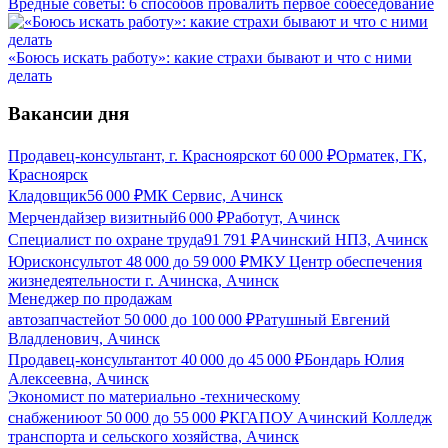
Вредные советы: 6 способов провалить первое собеседование
«Боюсь искать работу»: какие страхи бывают и что с ними
делать
Вакансии дня
Продавец-консультант, г. Красноярск
от
60 000
₽
Орматек, ГК,
Красноярск
Кладовщик
56 000
₽
МК Сервис, Ачинск
Мерчендайзер визитный
6 000
₽
Работут, Ачинск
Специалист по охране труда
91 791
₽
Ачинский НПЗ, Ачинск
Юрисконсульт
от
48 000
до
59 000
₽
МКУ Центр обеспечения
жизнедеятельности г. Ачинска, Ачинск
Менеджер по продажам
автозапчастей
от
50 000
до
100 000
₽
Ратушный Евгений
Владленович, Ачинск
Продавец-консультант
от
40 000
до
45 000
₽
Бондарь Юлия
Алексеевна, Ачинск
Экономист по материально -техническому
снабжению
от
50 000
до
55 000
₽
КГАПОУ Ачинский Колледж
транспорта и сельского хозяйства, Ачинск