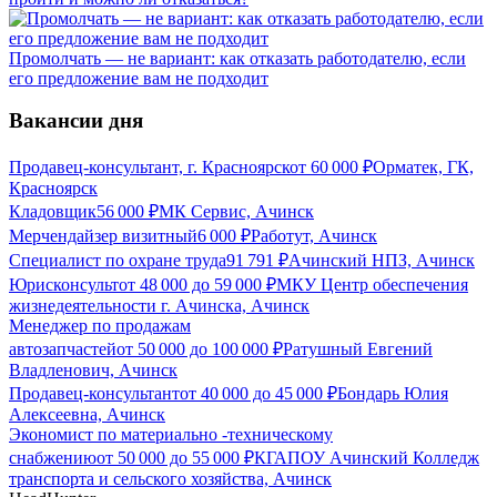
Промолчать — не вариант: как отказать работодателю, если
его предложение вам не подходит
Вакансии дня
Продавец-консультант, г. Красноярск
от
60 000
₽
Орматек, ГК,
Красноярск
Кладовщик
56 000
₽
МК Сервис, Ачинск
Мерчендайзер визитный
6 000
₽
Работут, Ачинск
Специалист по охране труда
91 791
₽
Ачинский НПЗ, Ачинск
Юрисконсульт
от
48 000
до
59 000
₽
МКУ Центр обеспечения
жизнедеятельности г. Ачинска, Ачинск
Менеджер по продажам
автозапчастей
от
50 000
до
100 000
₽
Ратушный Евгений
Владленович, Ачинск
Продавец-консультант
от
40 000
до
45 000
₽
Бондарь Юлия
Алексеевна, Ачинск
Экономист по материально -техническому
снабжению
от
50 000
до
55 000
₽
КГАПОУ Ачинский Колледж
транспорта и сельского хозяйства, Ачинск