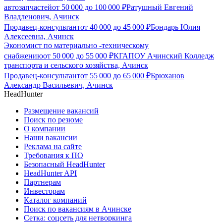
автозапчастей
от
50 000
до
100 000
₽
Ратушный Евгений
Владленович, Ачинск
Продавец-консультант
от
40 000
до
45 000
₽
Бондарь Юлия
Алексеевна, Ачинск
Экономист по материально -техническому
снабжению
от
50 000
до
55 000
₽
КГАПОУ Ачинский Колледж
транспорта и сельского хозяйства, Ачинск
Продавец-консультант
от
55 000
до
65 000
₽
Брюханов
Александр Васильевич, Ачинск
HeadHunter
Размещение вакансий
Поиск по резюме
О компании
Наши вакансии
Реклама на сайте
Требования к ПО
Безопасный HeadHunter
HeadHunter API
Партнерам
Инвесторам
Каталог компаний
Поиск по вакансиям в Ачинске
Сетка: соцсеть для нетворкинга