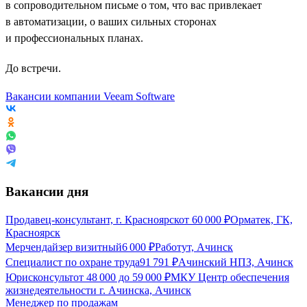
в сопроводительном письме о том, что вас привлекает
в автоматизации, о ваших сильных сторонах
и профессиональных планах.
До встречи.
Вакансии компании Veeam Software
Вакансии дня
Продавец-консультант, г. Красноярск
от
60 000
₽
Орматек, ГК,
Красноярск
Мерчендайзер визитный
6 000
₽
Работут, Ачинск
Специалист по охране труда
91 791
₽
Ачинский НПЗ, Ачинск
Юрисконсульт
от
48 000
до
59 000
₽
МКУ Центр обеспечения
жизнедеятельности г. Ачинска, Ачинск
Менеджер по продажам