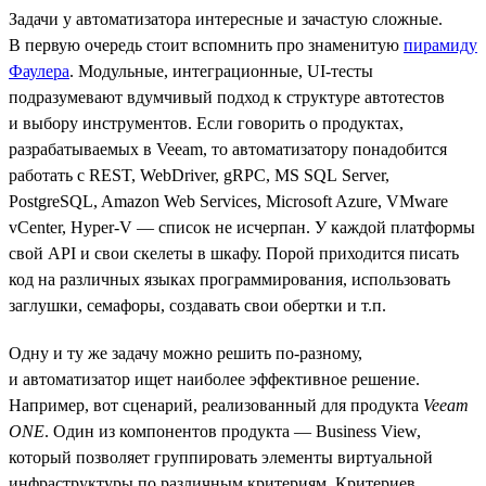
Задачи у автоматизатора интересные и зачастую сложные.
В первую очередь стоит вспомнить про знаменитую
пирамиду
Фаулера
. Модульные, интеграционные, UI-тесты
подразумевают вдумчивый подход к структуре автотестов
и выбору инструментов. Если говорить о продуктах,
разрабатываемых в Veeam, то автоматизатору понадобится
работать с REST, WebDriver, gRPC, MS SQL Server,
PostgreSQL, Amazon Web Services, Microsoft Azure, VMware
vCenter, Hyper-V — список не исчерпан. У каждой платформы
свой API и свои скелеты в шкафу. Порой приходится писать
код на различных языках программирования, использовать
заглушки, семафоры, создавать свои обертки и т.п.
Одну и ту же задачу можно решить по-разному,
и автоматизатор ищет наиболее эффективное решение.
Например, вот сценарий, реализованный для продукта
Veeam
ONE
. Один из компонентов продукта — Business View,
который позволяет группировать элементы виртуальной
инфраструктуры по различным критериям. Критериев