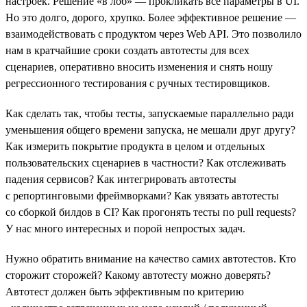
настроек. Решение «в лоб» — прокликать все параметры в UI.
Но это долго, дорого, хрупко. Более эффективное решение —
взаимодействовать с продуктом через Web API. Это позволило
нам в кратчайшие сроки создать автотесты для всех
сценариев, оперативно вносить изменения и снять ношу
регрессионного тестирования с ручных тестировщиков.
Как сделать так, чтобы тесты, запускаемые параллельно ради
уменьшения общего времени запуска, не мешали друг другу?
Как измерить покрытие продукта в целом и отдельных
пользовательских сценариев в частности? Как отслеживать
падения сервисов? Как интегрировать автотесты
с репортинговыми фреймворками? Как увязать автотесты
со сборкой билдов в CI? Как прогонять тесты по pull requests?
У нас много интересных и порой непростых задач.
Нужно обратить внимание на качество самих автотестов. Кто
сторожит сторожей? Какому автотесту можно доверять?
Автотест должен быть эффективным по критерию