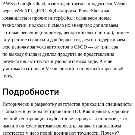
AWS и Google Cloud; взаимодействуем с продуктами Veeam
через Web API, gRPC, SQL-запросы, PowerShell-ные
командлеты и прочие интерфейсы; осваиваем новые
технологии, подходы и смело их внедряем; допиливаем
готовые решения (например, репортинговый портал); пишем
внутренние сервисы и дашборды; создаем и поддерживаем
всю цепочку запуска автотестов в CI/CD — от триггера
по выходу билда и деплоя продукта до представления
результатов автотестов в удобочитаемом виде. А еще
у автоматизаторов в Veeam четкий и понятный карьерный
путь.
Подробности
Исторически в разработку автотестов приходили специалисты
с опытом в ручном тестировании ПО. Как правило, хороший
ручной тестировщик глубоко знает продукт и понимает, что
именно он хочет автоматизировать, однако с написанием
автотестов у него порой возникают трудности. Почему?