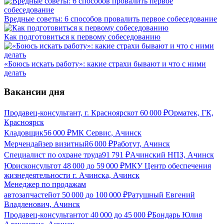
Вредные советы: 6 способов провалить первое собеседование
Как подготовиться к первому собеседованию
«Боюсь искать работу»: какие страхи бывают и что с ними
делать
Вакансии дня
Продавец-консультант, г. Красноярск
от
60 000
₽
Орматек, ГК,
Красноярск
Кладовщик
56 000
₽
МК Сервис, Ачинск
Мерчендайзер визитный
6 000
₽
Работут, Ачинск
Специалист по охране труда
91 791
₽
Ачинский НПЗ, Ачинск
Юрисконсульт
от
48 000
до
59 000
₽
МКУ Центр обеспечения
жизнедеятельности г. Ачинска, Ачинск
Менеджер по продажам
автозапчастей
от
50 000
до
100 000
₽
Ратушный Евгений
Владленович, Ачинск
Продавец-консультант
от
40 000
до
45 000
₽
Бондарь Юлия