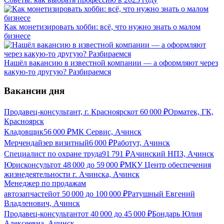
Как монетизировать хобби: всё, что нужно знать о малом
бизнесе
Нашёл вакансию в известной компании — а оформляют через
какую-то другую? Разбираемся
Вакансии дня
Продавец-консультант, г. Красноярск
от
60 000
₽
Орматек, ГК,
Красноярск
Кладовщик
56 000
₽
МК Сервис, Ачинск
Мерчендайзер визитный
6 000
₽
Работут, Ачинск
Специалист по охране труда
91 791
₽
Ачинский НПЗ, Ачинск
Юрисконсульт
от
48 000
до
59 000
₽
МКУ Центр обеспечения
жизнедеятельности г. Ачинска, Ачинск
Менеджер по продажам
автозапчастей
от
50 000
до
100 000
₽
Ратушный Евгений
Владленович, Ачинск
Продавец-консультант
от
40 000
до
45 000
₽
Бондарь Юлия
Алексеевна, Ачинск