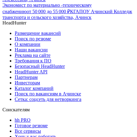
Экономист по материально -техническому
снабжению
от
50 000
до
55 000
₽
КГАПОУ Ачинский Колледж
транспорта и сельского хозяйства, Ачинск
HeadHunter
Размещение вакансий
Поиск по резюме
О компании
Наши вакансии
Реклама на сайте
Требования к ПО
Безопасный HeadHunter
HeadHunter API
Партнерам
Инвесторам
Каталог компаний
Поиск по вакансиям в Ачинске
Сетка: соцсеть для нетворкинга
Соискателям
hh PRO
Готовое резюме
Все сервисы
Хочу у вас работать