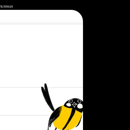
ткликах