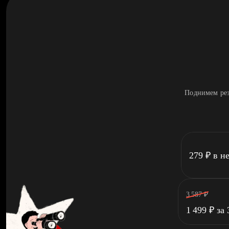
Поднимем рез
279
₽
в н
3 587
₽
1 499
₽
за 