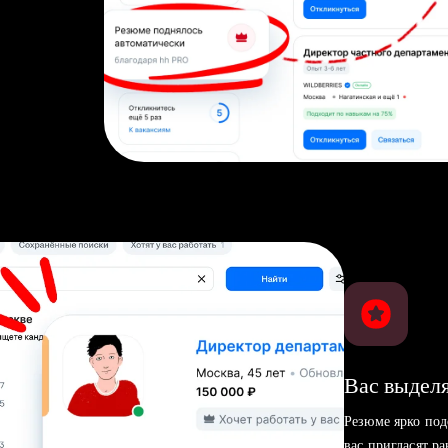
Вас выделя
Резюме ярко под
вас пригласят р