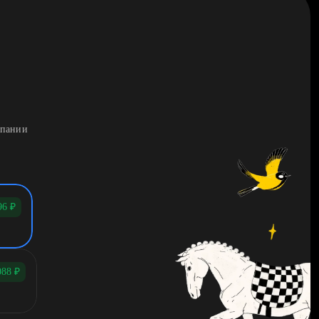
мпании
96
₽
088
₽