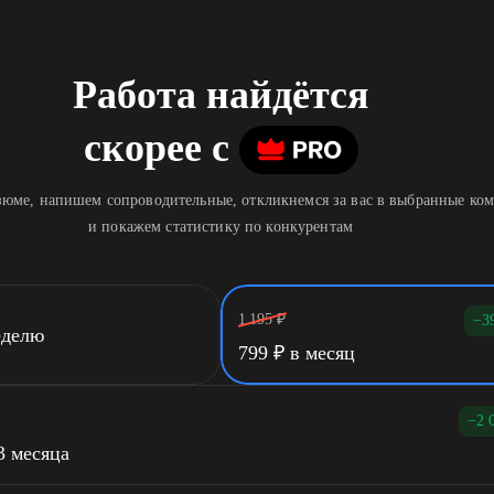
Работа найдётся
скорее
c
юме, напишем сопроводительные, откликнемся за вас в выбранные ко
и покажем статистику по конкурентам
1 195
₽
−3
еделю
799
₽
в месяц
−2 
3 месяца