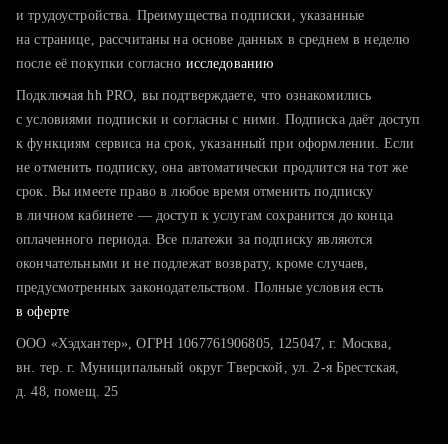
тратите много времени на поиск и вручную поднимаете
и трудоустройства. Преимущества подписки, указанные
резюме
на странице, рассчитаны на основе данных в среднем в неделю
после её покупки согласно
хотите сравнить себя с конкурентами и оценить шансы
исследованию
Подключая hh PRO, вы подтверждаете, что ознакомились
с условиями подписки и согласны с ними. Подписка даёт доступ
к функциям сервиса на срок, указанный при оформлении. Если
не отменить подписку, она автоматически продлится на тот же
срок. Вы имеете право в любое время отменить подписку
в личном кабинете — доступ к услугам сохранится до конца
оплаченного периода. Все платежи за подписку являются
окончательными и не подлежат возврату, кроме случаев,
предусмотренных законодательством. Полные условия есть
в оферте
ООО «Хэдхантер», ОГРН 1067761906805, 125047, г. Москва,
вн. тер. г. Муниципальный округ Тверской, ул. 2-я Брестская,
д. 48, помещ. 25