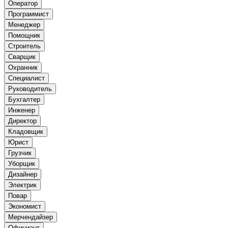
Оператор
Программист
Менеджер
Помощник
Строитель
Сварщик
Охранник
Специалист
Руководитель
Бухгалтер
Инженер
Директор
Кладовщик
Юрист
Грузчик
Уборщик
Дизайнер
Электрик
Повар
Экономист
Мерчендайзер
Официант